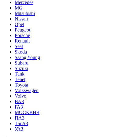
Mercedes
MG
Mitsubishi
Nissan
Opel
Peugeot
Porsche
Renault
Seat
Skoda
Ssang Young
Subaru
Suzuki
Tank
Tenet
Toyota
Volkswagen
Volvo
ВАЗ
ГАЗ
МОСКВИЧ
ПАЗ
ТагАЗ
УАЗ