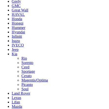
Geely
GMC
Great Wall
HAVAL
Honda
Hongqi
Hummer
Hyundai
Infiniti
Isuzu
IVECO
Jeep
Kia
Rio
Sorento
Ceed
Sportage
Cerato
Magentis/Optima
Picanto
Soul
Land Rover
Lexus
Lifan
Mazda