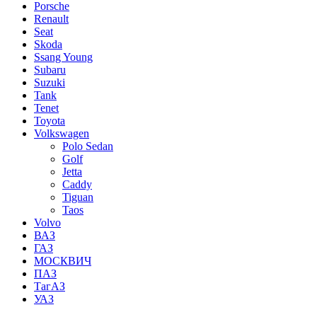
Porsche
Renault
Seat
Skoda
Ssang Young
Subaru
Suzuki
Tank
Tenet
Toyota
Volkswagen
Polo Sedan
Golf
Jetta
Caddy
Tiguan
Taos
Volvo
ВАЗ
ГАЗ
МОСКВИЧ
ПАЗ
ТагАЗ
УАЗ