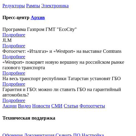
Редукторы
Рампы
Электроника
Пресс-центр
Архив
Программа Газпром ГМТ "EcoCity"
Подробнее
JLM
Подробнее
Фотоотчет: «Италгаз» и «Westport» на выставке Comtrans
Подробнее
«Westport» покоряет новую вершину на российском рынке
газового транспорта
Подробнее
На весь транспорт республики Татарстан установят ГБО
Подробнее
Гарантия и ГБО: можно ли ставить ГБО на гарантийный
автомобиль?
Подробнее
Акции
Видео
Новости
СМИ
Статьи
Фотоотчеты
Техническая поддержка
Обучение
Документация
Скачать ПО
Настройка