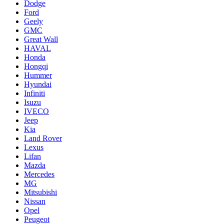
Dodge
Ford
Geely
GMC
Great Wall
HAVAL
Honda
Hongqi
Hummer
Hyundai
Infiniti
Isuzu
IVECO
Jeep
Kia
Land Rover
Lexus
Lifan
Mazda
Mercedes
MG
Mitsubishi
Nissan
Opel
Peugeot