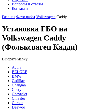
Вопросы и ответы
Контакты
Главная
Фото работ
Volkswagen
Caddy
Установка ГБО на
Volkswagen Caddy
(Фольксваген Кадди)
Выбрать марку
Acura
BELGEE
BMW
Cadillac
Changan
Chery
Chevrolet
Chrysler
Citroen
Daewoo