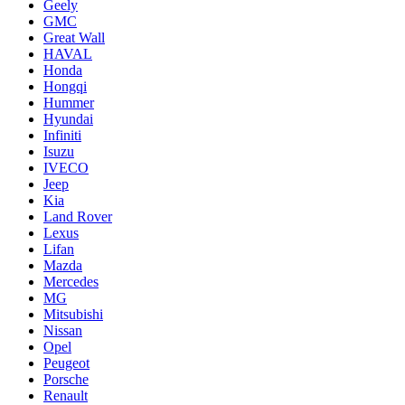
Geely
GMC
Great Wall
HAVAL
Honda
Hongqi
Hummer
Hyundai
Infiniti
Isuzu
IVECO
Jeep
Kia
Land Rover
Lexus
Lifan
Mazda
Mercedes
MG
Mitsubishi
Nissan
Opel
Peugeot
Porsche
Renault