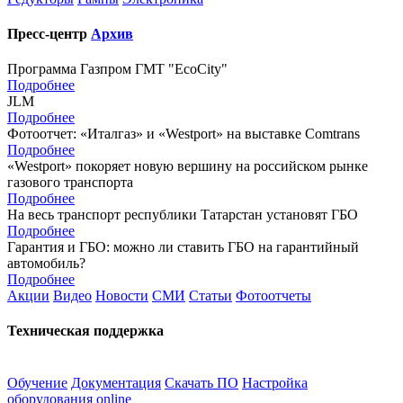
Пресс-центр
Архив
Программа Газпром ГМТ "EcoCity"
Подробнее
JLM
Подробнее
Фотоотчет: «Италгаз» и «Westport» на выставке Comtrans
Подробнее
«Westport» покоряет новую вершину на российском рынке
газового транспорта
Подробнее
На весь транспорт республики Татарстан установят ГБО
Подробнее
Гарантия и ГБО: можно ли ставить ГБО на гарантийный
автомобиль?
Подробнее
Акции
Видео
Новости
СМИ
Статьи
Фотоотчеты
Техническая поддержка
Обучение
Документация
Скачать ПО
Настройка
оборудования online