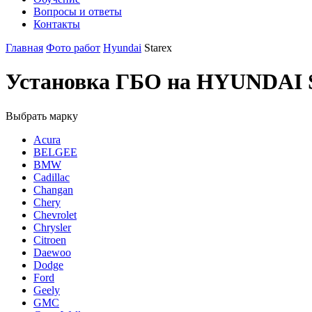
Вопросы и ответы
Контакты
Главная
Фото работ
Hyundai
Starex
Установка ГБО на HYUNDAI S
Выбрать марку
Acura
BELGEE
BMW
Cadillac
Changan
Chery
Chevrolet
Chrysler
Citroen
Daewoo
Dodge
Ford
Geely
GMC