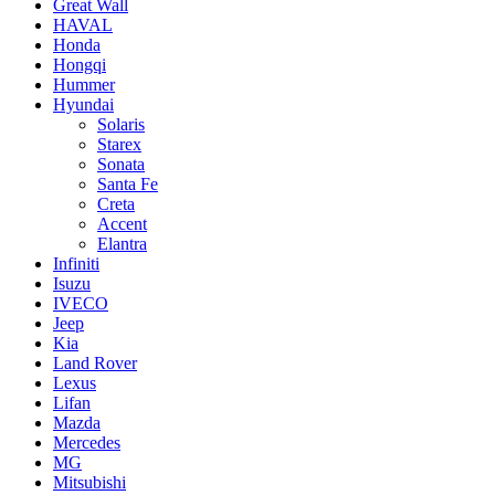
Great Wall
HAVAL
Honda
Hongqi
Hummer
Hyundai
Solaris
Starex
Sonata
Santa Fe
Creta
Accent
Elantra
Infiniti
Isuzu
IVECO
Jeep
Kia
Land Rover
Lexus
Lifan
Mazda
Mercedes
MG
Mitsubishi