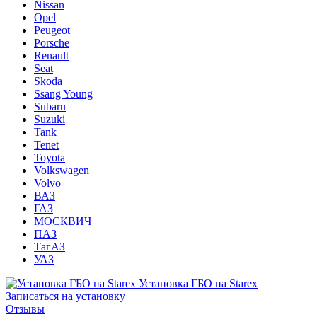
Nissan
Opel
Peugeot
Porsche
Renault
Seat
Skoda
Ssang Young
Subaru
Suzuki
Tank
Tenet
Toyota
Volkswagen
Volvo
ВАЗ
ГАЗ
МОСКВИЧ
ПАЗ
ТагАЗ
УАЗ
Установка ГБО на Starex
Записаться на установку
Отзывы