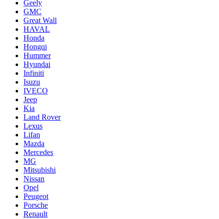
Geely
GMC
Great Wall
HAVAL
Honda
Hongqi
Hummer
Hyundai
Infiniti
Isuzu
IVECO
Jeep
Kia
Land Rover
Lexus
Lifan
Mazda
Mercedes
MG
Mitsubishi
Nissan
Opel
Peugeot
Porsche
Renault