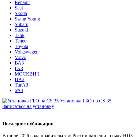
Renault
Seat
Skoda
Ssang Young
Subaru
Suzuki
Tank
Tenet
Toyota
Volkswagen
Volvo
ВАЗ
ГАЗ
МОСКВИЧ
ПАЗ
ТагАЗ
УАЗ
Установка ГБО на CS 35
Записаться на установку
Последние публикации
В июле 2026 года правительство России разрешило ряду НПЗ