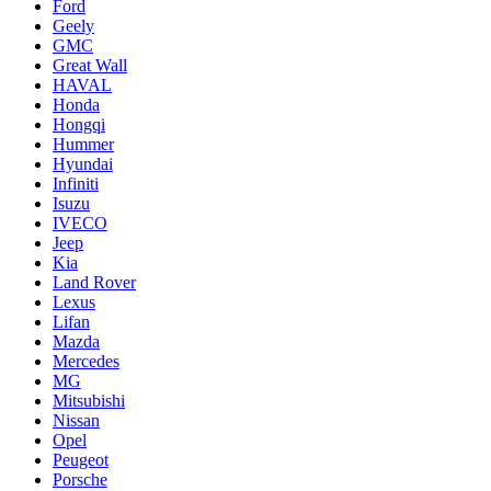
Ford
Geely
GMC
Great Wall
HAVAL
Honda
Hongqi
Hummer
Hyundai
Infiniti
Isuzu
IVECO
Jeep
Kia
Land Rover
Lexus
Lifan
Mazda
Mercedes
MG
Mitsubishi
Nissan
Opel
Peugeot
Porsche