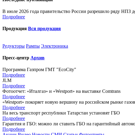
В июле 2026 года правительство России разрешило ряду НПЗ до
Подробнее
Продукция
Вся продукция
Редукторы
Рампы
Электроника
Пресс-центр
Архив
Программа Газпром ГМТ "EcoCity"
Подробнее
JLM
Подробнее
Фотоотчет: «Италгаз» и «Westport» на выставке Comtrans
Подробнее
«Westport» покоряет новую вершину на российском рынке газо
Подробнее
На весь транспорт республики Татарстан установят ГБО
Подробнее
Гарантия и ГБО: можно ли ставить ГБО на гарантийный автом
Подробнее
Акции
Видео
Новости
СМИ
Статьи
Фотоотчеты