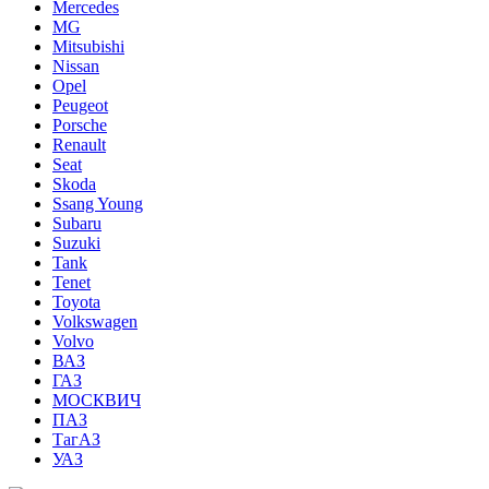
Mercedes
MG
Mitsubishi
Nissan
Opel
Peugeot
Porsche
Renault
Seat
Skoda
Ssang Young
Subaru
Suzuki
Tank
Tenet
Toyota
Volkswagen
Volvo
ВАЗ
ГАЗ
МОСКВИЧ
ПАЗ
ТагАЗ
УАЗ