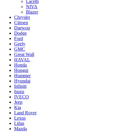
Lacetti
NIVA
Blazer
Chrysler
Citroen
Daewoo
Dodge
Ford
Geely
GMC
Great Wall
HAVAL
Honda
Hongqi
Hummer
Hyundai
Infiniti
Isuzu
IVECO
Jeep
Kia
Land Rover
Lexus
Lifan
Mazda