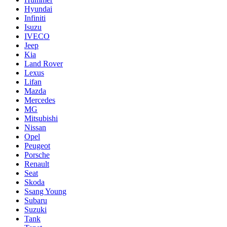
Hyundai
Infiniti
Isuzu
IVECO
Jeep
Kia
Land Rover
Lexus
Lifan
Mazda
Mercedes
MG
Mitsubishi
Nissan
Opel
Peugeot
Porsche
Renault
Seat
Skoda
Ssang Young
Subaru
Suzuki
Tank