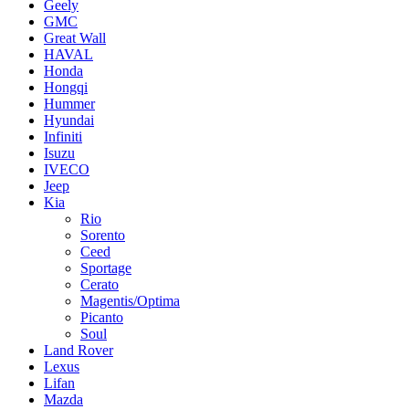
Geely
GMC
Great Wall
HAVAL
Honda
Hongqi
Hummer
Hyundai
Infiniti
Isuzu
IVECO
Jeep
Kia
Rio
Sorento
Ceed
Sportage
Cerato
Magentis/Optima
Picanto
Soul
Land Rover
Lexus
Lifan
Mazda