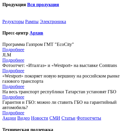
Продукция
Вся продукция
Редукторы
Рампы
Электроника
Пресс-центр
Архив
Программа Газпром ГМТ "EcoCity"
Подробнее
JLM
Подробнее
Фотоотчет: «Италгаз» и «Westport» на выставке Comtrans
Подробнее
«Westport» покоряет новую вершину на российском рынке
газового транспорта
Подробнее
На весь транспорт республики Татарстан установят ГБО
Подробнее
Гарантия и ГБО: можно ли ставить ГБО на гарантийный
автомобиль?
Подробнее
Акции
Видео
Новости
СМИ
Статьи
Фотоотчеты
Техническая поддержка