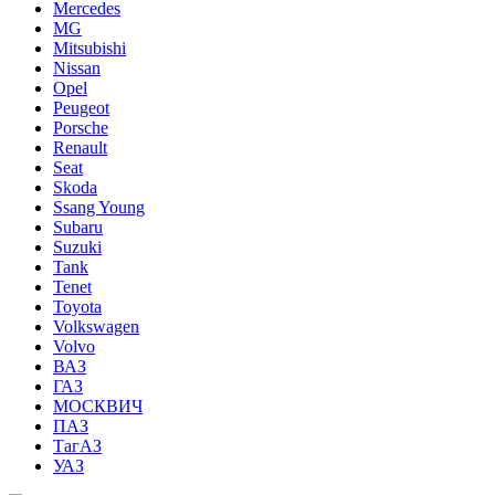
Mercedes
MG
Mitsubishi
Nissan
Opel
Peugeot
Porsche
Renault
Seat
Skoda
Ssang Young
Subaru
Suzuki
Tank
Tenet
Toyota
Volkswagen
Volvo
ВАЗ
ГАЗ
МОСКВИЧ
ПАЗ
ТагАЗ
УАЗ