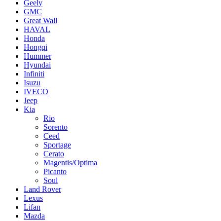
Geely
GMC
Great Wall
HAVAL
Honda
Hongqi
Hummer
Hyundai
Infiniti
Isuzu
IVECO
Jeep
Kia
Rio
Sorento
Ceed
Sportage
Cerato
Magentis/Optima
Picanto
Soul
Land Rover
Lexus
Lifan
Mazda