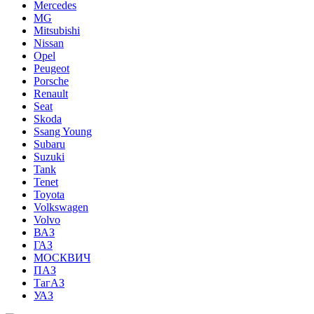
Mercedes
MG
Mitsubishi
Nissan
Opel
Peugeot
Porsche
Renault
Seat
Skoda
Ssang Young
Subaru
Suzuki
Tank
Tenet
Toyota
Volkswagen
Volvo
ВАЗ
ГАЗ
МОСКВИЧ
ПАЗ
ТагАЗ
УАЗ