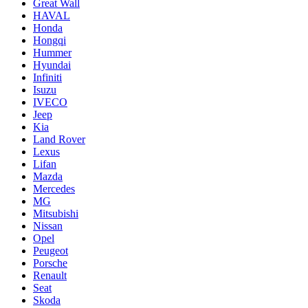
Great Wall
HAVAL
Honda
Hongqi
Hummer
Hyundai
Infiniti
Isuzu
IVECO
Jeep
Kia
Land Rover
Lexus
Lifan
Mazda
Mercedes
MG
Mitsubishi
Nissan
Opel
Peugeot
Porsche
Renault
Seat
Skoda