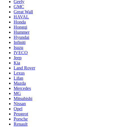
Geely
GMC
Great Wall
HAVAL
Honda
Hongqi
Hummer
Hyundai
Infiniti
Isuzu
IVECO
Jeep
Kia
Land Rover
Lexus
Lifan
Mazda
Mercedes
MG
Mitsubishi
Nissan
Opel
Peugeot
Porsche
Renault