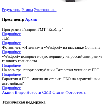
Редукторы
Рампы
Электроника
Пресс-центр
Архив
Программа Газпром ГМТ "EcoCity"
Подробнее
JLM
Подробнее
Фотоотчет: «Италгаз» и «Westport» на выставке Comtrans
Подробнее
«Westport» покоряет новую вершину на российском рынке
газового транспорта
Подробнее
На весь транспорт республики Татарстан установят ГБО
Подробнее
Гарантия и ГБО: можно ли ставить ГБО на гарантийный
автомобиль?
Подробнее
Акции
Видео
Новости
СМИ
Статьи
Фотоотчеты
Техническая поддержка