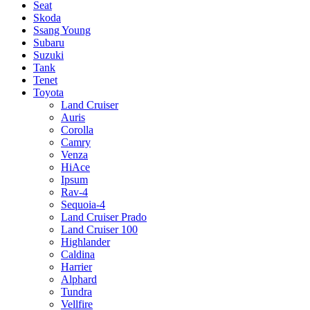
Seat
Skoda
Ssang Young
Subaru
Suzuki
Tank
Tenet
Toyota
Land Cruiser
Auris
Corolla
Camry
Venza
HiAce
Ipsum
Rav-4
Sequoia-4
Land Cruiser Prado
Land Cruiser 100
Highlander
Caldina
Harrier
Alphard
Tundra
Vellfire