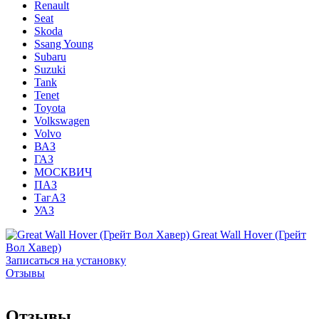
Renault
Seat
Skoda
Ssang Young
Subaru
Suzuki
Tank
Tenet
Toyota
Volkswagen
Volvo
ВАЗ
ГАЗ
МОСКВИЧ
ПАЗ
ТагАЗ
УАЗ
Great Wall Hover (Грейт
Вол Хавер)
Записаться на установку
Отзывы
Отзывы