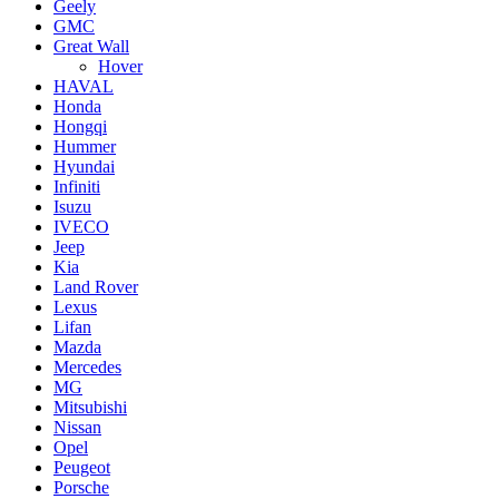
Geely
GMC
Great Wall
Hover
HAVAL
Honda
Hongqi
Hummer
Hyundai
Infiniti
Isuzu
IVECO
Jeep
Kia
Land Rover
Lexus
Lifan
Mazda
Mercedes
MG
Mitsubishi
Nissan
Opel
Peugeot
Porsche