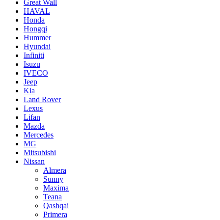
Great Wall
HAVAL
Honda
Hongqi
Hummer
Hyundai
Infiniti
Isuzu
IVECO
Jeep
Kia
Land Rover
Lexus
Lifan
Mazda
Mercedes
MG
Mitsubishi
Nissan
Almera
Sunny
Maxima
Teana
Qashqai
Primera