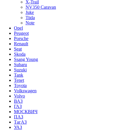
X-Trail
NV350 Caravan
Juke
Tiida
Note
Opel
Peugeot
Porsche
Renault
Seat
Skoda
Ssang Young
Subaru
Suzuki
Tank
Tenet
Toyota
Volkswagen
Volvo
ВАЗ
ГАЗ
МОСКВИЧ
ПАЗ
ТагАЗ
УАЗ