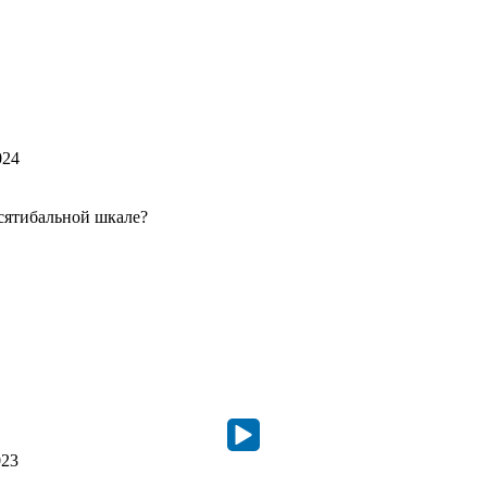
024
сятибальной шкале?
023