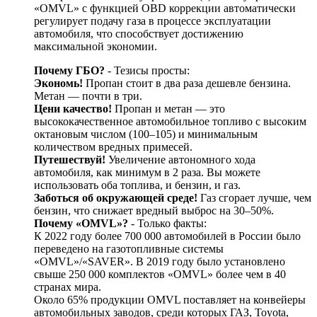
«OMVL» с функцией OBD коррекции автоматически
регулирует подачу газа в процессе эксплуатации
автомобиля, что способствует достижению
максимальной экономии.
Почему ГБО?
- Тезисы просты:
Экономь!
Пропан стоит в два раза дешевле бензина.
Метан — почти в три.
Цени качество!
Пропан и метан — это
высококачественное автомобильное топливо с высоким
октановым числом (100–105) и минимальным
количеством вредных примесей.
Путешествуй!
Увеличение автономного хода
автомобиля, как минимум в 2 раза. Вы можете
использовать оба топлива, и бензин, и газ.
Заботься об окружающей среде!
Газ сгорает лучше, чем
бензин, что снижает вредный выброс на 30–50%.
Почему «OMVL»?
- Только факты:
К 2022 году более 700 000 автомобилей в России было
переведено на газотопливные системы
«OMVL»/«SAVER». В 2019 году было установлено
свыше 250 000 комплектов «OMVL» более чем в 40
странах мира.
Около 65% продукции OMVL поставляет на конвейеры
автомобильных заводов, среди которых ГАЗ, Toyota,