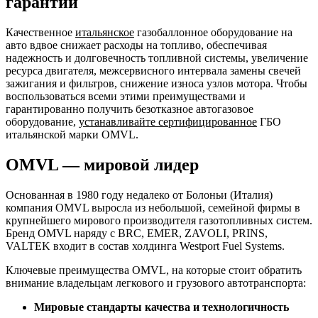
гарантии
Качественное
итальянское
газобаллонное оборудование на
авто вдвое снижает расходы на топливо, обеспечивая
надежность и долговечность топливной системы, увеличение
ресурса двигателя, межсервисного интервала замены свечей
зажигания и фильтров, снижение износа узлов мотора. Чтобы
воспользоваться всеми этими преимуществами и
гарантированно получить безотказное автогазовое
оборудование,
устанавливайте сертифицированное
ГБО
итальянской марки OMVL.
OMVL — мировой лидер
Основанная в 1980 году недалеко от Болоньи (Италия)
компания OMVL выросла из небольшой, семейной фирмы в
крупнейшего мирового производителя газотопливных систем.
Бренд OMVL наряду с BRC, EMER, ZAVOLI, PRINS,
VALTEK входит в состав холдинга Westport Fuel Systems.
Ключевые преимущества OMVL, на которые стоит обратить
внимание владельцам легкового и грузового автотранспорта:
Мировые стандарты качества и технологичность