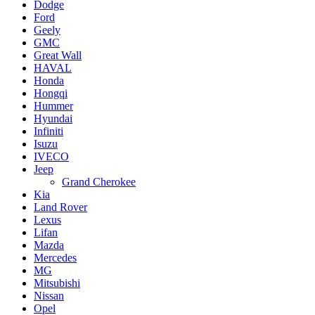
Dodge
Ford
Geely
GMC
Great Wall
HAVAL
Honda
Hongqi
Hummer
Hyundai
Infiniti
Isuzu
IVECO
Jeep
Grand Cherokee
Kia
Land Rover
Lexus
Lifan
Mazda
Mercedes
MG
Mitsubishi
Nissan
Opel