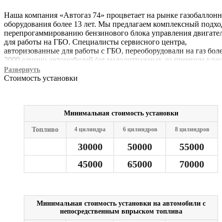
Наша компания «Автогаз 74» процветает на рынке газобаллон
оборудования более 13 лет. Мы предлагаем комплексный подхо
перепрогаммированию бензинового блока управления двигате
для работы на ГБО. Специалисты сервисного центра,
авторизованные для работы с ГБО, переоборудовали на газ бол
2000 единиц автомобилей (от малолитражных до премиум-класс
Помимо монтажа, мастера осуществляют диагностику и ремонт
Развернуть
ГБО, а также проводят опрессовку газовых систем и баллонов.
Стоимость установки
Минимальная стоимость установки
Топливо
4 цилиндра
6 цилиндров
8 цилиндров
30000
50000
55000
45000
65000
70000
Минимальная стоимость установки на автомобили с
непосредственным впрыском топлива