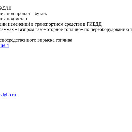
9.5/10
ния под пропан—бутан.
ия под метан.
ации изменений в транспортном средстве в ГИБДД
граммах «Газпром газомоторное топливо» по переоборудованию т
епосредственного впрыска топлива
ние 4
lgbo.ru
.