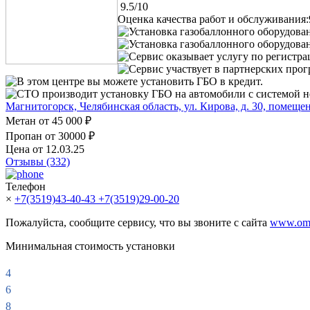
9.5/10
Оценка качества работ и обслуживания:
Установка газобаллонного оборудова
Установка газобаллонного оборудован
Сервис оказывает услугу по регистр
Сервис участвует в партнерских про
В этом центре вы можете установить ГБО в кредит.
СТО производит установку ГБО на автомобили с системой н
Магнитогорск, Челябинская область, ул. Кирова, д. 30, помеще
Метан от
45 000 ₽
Пропан от
30000 ₽
Цена от 12.03.25
Отзывы (332)
Телефон
×
+7(3519)43-40-43
+7(3519)29-00-20
Пожалуйста, сообщите сервису, что вы звоните с сайта
www.omv
Минимальная стоимость установки
4
6
8