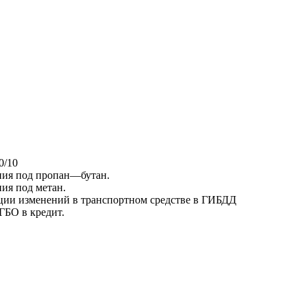
0/10
ния под пропан—бутан.
ия под метан.
ации изменений в транспортном средстве в ГИБДД
ГБО в кредит.