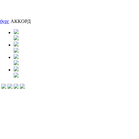
бург
АККОРД