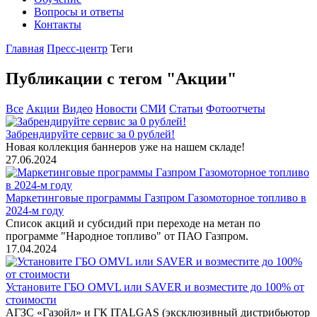
Вопросы и ответы
Контакты
Главная
Пресс-центр
Теги
Публикации с тегом "Акции"
Все
Акции
Видео
Новости
СМИ
Статьи
Фотоотчеты
Забрендируйте сервис за 0 рублей!
Новая коллекция баннеров уже на нашем складе!
27.06.2024
Маркетинговые программы Газпром Газомоторное топливо в
2024-м году
Список акций и субсидий при переходе на метан по
программе "Народное топливо" от ПАО Газпром.
17.04.2024
Установите ГБО OMVL или SAVER и возместите до 100% от
стоимости
АГЗС «Газойл» и ГК ITALGAS (эксклюзивный дистрибьютор