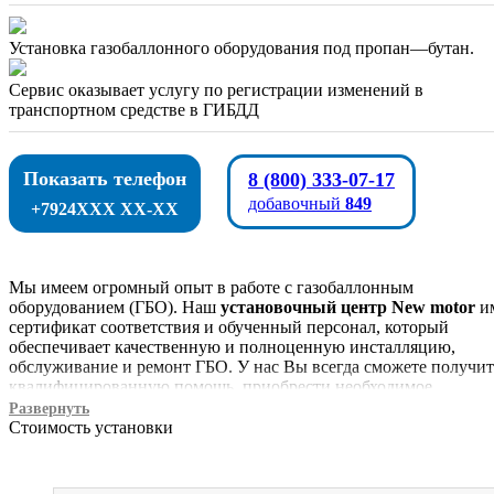
Установка газобаллонного оборудования под пропан—бутан.
Сервис оказывает услугу по регистрации изменений в
транспортном средстве в ГИБДД
Показать телефон
8 (800) 333-07-17
добавочный
849
+7924XXX XX-XX
Мы имеем огромный опыт в работе с газобаллонным
оборудованием (ГБО). Наш
установочный центр New motor
и
сертификат соответствия и обученный персонал, который
обеспечивает качественную и полноценную инсталляцию,
обслуживание и ремонт ГБО. У нас Вы всегда сможете получит
квалифицированную помощь, приобрести необходимое
оборудование и комплектующие. Главный принцип работы на
Развернуть
компании – это наивысшее качество работы.
Стоимость установки