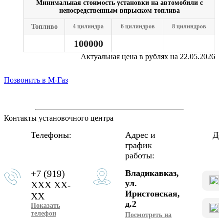
Минимальная стоимость установки на автомобили с
Лучшие финансовые предложения (наличный и б/налич
непосредственным впрыском топлива
расчет, расчет по банковской карте, кредит и рассрочка).
Топливо
4 цилиндра
6 цилиндров
8 цилиндров
100000
Актуальная цена в рублях на 22.05.2026
Позвонить в М-Газ
Контакты установочного центра
Телефоны:
Адрес и
Д
график
работы:
+7 (919)
Владикавказ,
ул.
XXX XX-
Иристонская,
XX
д.2
Показать
телефон
Посмотреть на