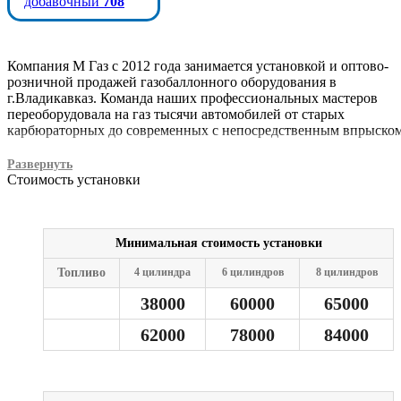
добавочный
708
Компания М Газ с 2012 года занимается установкой и оптово-
розничной продажей газобаллонного оборудования в
г.Владикавказ. Команда наших профессиональных мастеров
переоборудовала на газ тысячи автомобилей от старых
карбюраторных до современных с непосредственным впрыском
У нас возможны любые формы оплаты: кредит, рассрочка, опла
Развернуть
картами.
Стоимость установки
Мы являемся официальными представителями испытательных
лабораторий. Можем помочь Вам в оформлении документов дл
переоборудования в ГИБДД.
Минимальная стоимость установки
Почему Вы должны обратится к нам!?
Топливо
4 цилиндра
6 цилиндров
8 цилиндров
Самая большая команда мастеров в городе 20 человек;
38000
60000
65000
Гарантия самого аккуратного и качественного монтажа!
Сервисное обслуживание (широкий выбор запасных част
62000
78000
84000
комплектующих в наличии);
Лидер отрасли (крупнейшая во Владикавказе сеть
установочных центров ГБО);
Крупнейший оптово-розничный магазин ГБО в Республи