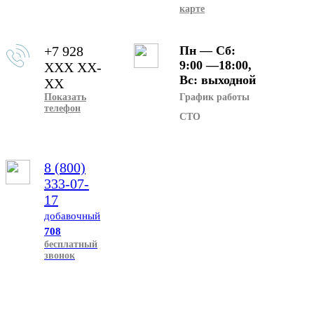
карте
+7 928
Пн — Сб:
9:00 —18:00,
XXX XX-
Вс: выходной
XX
Показать
График работы
телефон
СТО
8 (800)
333-07-
17
добавочный
708
бесплатный
звонок