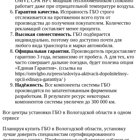
OMVL CPR HP с мощным теплообменником спокойно
работает даже при отрицательной температуре воздуха.
Гарантия качества.
Исправность ГБО строго
отслеживается на протяжении всего пути от
производства до получения покупателем. Количество
рекламаций составляет менее процента.
Высокая совместимость.
ГБО подбирается
индивидуально, поэтому оно доступно почти для
любого вида транспорта и марки автомобиля.
Официальная гарантия.
Производитель предоставляет
гарантию 3 года, независимо от пробега. А для тех, кто
часто совершает дальние поездки, будет полезна опция
«Единая Гарантия». (ссылка на
https://omvlgbo.ru/press/usloviya-aktivacii-dopolnitelnoy-
opcii-edinaya-garantiya/ )
Надёжность.
Все компоненты системы ГБО
производятся по запатентованным фирменным
разработкам. В результате ресурс некоторых
компонентов системы увеличен до 300 000 км.
Все центры установки ГБО в Вологодской области в одном
сервисе
Планируя купить ГБО в Вологодской области, установку
лучше доверить специалистам сертифицированного
дилерского центра. Профессиональный монтаж избавит от