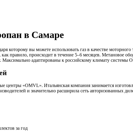
ропан в Самаре
аря которому вы можете использовать газ в качестве моторного 
, как правило, происходит в течение 5–6 месяцев. Метановое об
орт. Максимально адаптированы к российскому климату систе
ей
е центры «OMVL». Итальянская компания занимается изготовлен
водителей и значительно расширила сеть авторизованных дилер
лектов за год