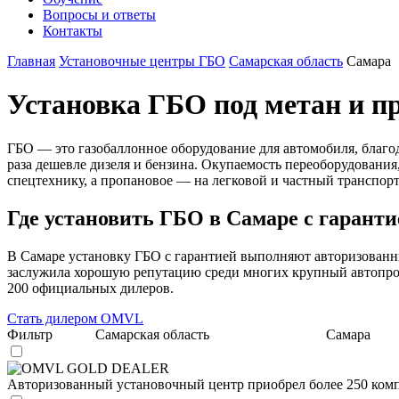
Вопросы и ответы
Контакты
Главная
Установочные центры ГБО
Самарская область
Самара
Установка ГБО под метан и п
ГБО — это газобаллонное оборудование для автомобиля, благод
раза дешевле дизеля и бензина. Окупаемость переоборудования
спецтехнику, а пропановое — на легковой и частный трансп
Где установить ГБО в Самаре с гаранти
В Самаре установку ГБО с гарантией выполняют авторизованны
заслужила хорошую репутацию среди многих крупный автопроиз
200 официальных дилеров.
Стать дилером OMVL
Фильтр
Самарская область
Самара
OMVL GOLD DEALER
Авторизованный установочный центр приобрел более 250 комп