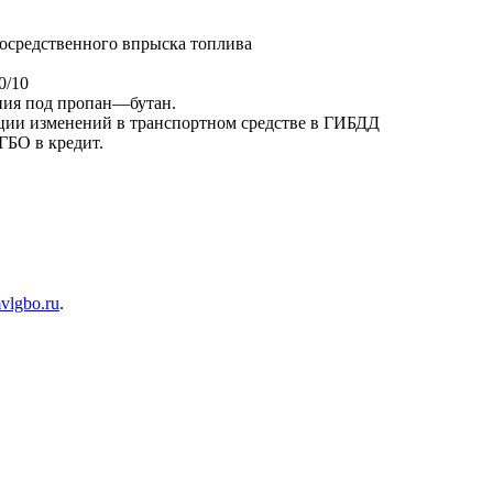
осредственного впрыска топлива
0/10
ния под пропан—бутан.
ации изменений в транспортном средстве в ГИБДД
ГБО в кредит.
lgbo.ru
.