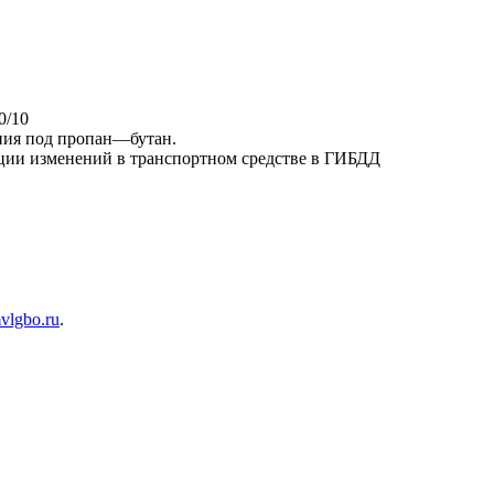
0/10
ния под пропан—бутан.
ации изменений в транспортном средстве в ГИБДД
lgbo.ru
.