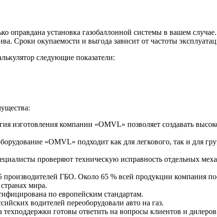
ько оправдана установка газобаллонной системы в вашем случае.
лива. Сроки окупаемости и выгода зависит от частоты эксплуатац
алькулятор следующие показатели:
ущества:
гия изготовления компании «OMVL» позволяет создавать высоко
оборудование «OMVL» подходит как для легкового, так и для 
ециалисты проверяют техническую исправность отдельных механ
роизводителей ГБО. Около 65 % всей продукции компания постав
 странах мира.
ифицирована по европейским стандартам.
сийских водителей переоборудовали авто на газ.
 техподдержки готовы ответить на вопросы клиентов и дилеров