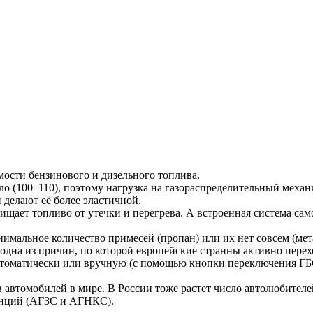
ости бензинового и дизельного топлива.
ло (100–110), поэтому нагрузка на газораспределительный мех
 делают её более эластичной.
ищает топливо от утечки и перегрева. А встроенная система са
нимальное количество примесей (пропан) или их нет совсем (ме
 одна из причин, по которой европейские странны активно перех
автоматически или вручную (с помощью кнопки переключения ГБО
 автомобилей в мире. В России тоже растет число автолюбителе
танций (АГЗС и АГНКС).