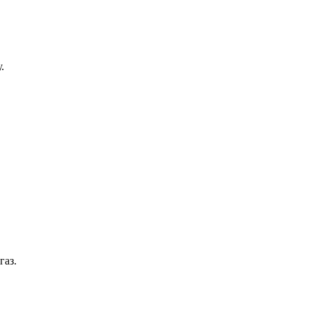
.
газ.