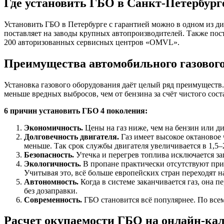
Где установить ГБО в Санкт-Петербург
Установить ГБО в Петербурге с гарантией можно в одном из д
поставляет на заводы крупных автопроизводителей. Также пос
200 авторизованных сервисных центров «OMVL».
Преимущества автомобильного газового
Установка газового оборудования даёт целый ряд преимуществ. 
меньше вредных выбросов, чем от бензина за счёт чистого сост
6 причин установить ГБО 4 поколения:
Экономичность.
Цены на газ ниже, чем на бензин или ди
Долговечность двигателя.
Газ имеет высокое октановое 
меньше. Так срок службы двигателя увеличивается в 1,5–2
Безопасность.
Утечка и перегрев топлива исключается з
Экологичность.
В пропане практически отсутствуют прим
Учитывая это, всё больше европейских стран переходят н
Автономность.
Когда в системе заканчивается газ, она 
без дозаправки.
Современность.
ГБО становится всё популярнее. По все
Расчет окупаемости ГБО на онлайн-ка