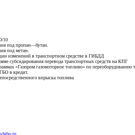
0/10
ния под пропан—бутан.
ия под метан.
ации изменений в транспортном средстве в ГИБДД
амме субсидирования перевода транспортных средств на КПГ
граммах «Газпром газомоторное топливо» по переоборудованию т
ГБО в кредит.
епосредственного впрыска топлива
lgbo.ru
.