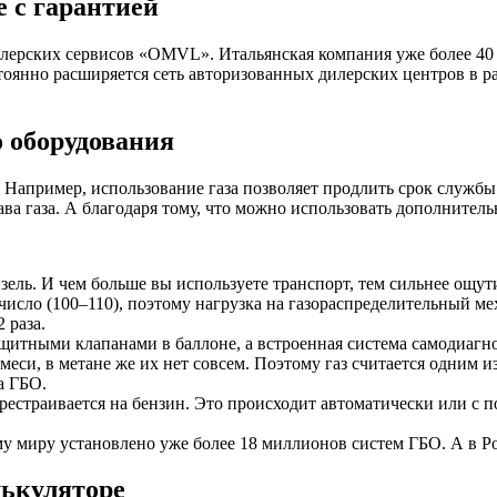
е с гарантией
илерских сервисов «OMVL». Итальянская компания уже более 40
тоянно расширяется сеть авторизованных дилерских центров в р
 оборудования
Например, использование газа позволяет продлить срок службы д
ава газа. А благодаря тому, что можно использовать дополнитель
зель. И чем больше вы используете транспорт, тем сильнее ощут
число (100–110), поэтому нагрузка на газораспределительный 
 раза.
ащитными клапанами в баллоне, а встроенная система самодиагн
еси, в метане же их нет совсем. Поэтому газ считается одним 
а ГБО.
перестраивается на бензин. Это происходит автоматически или с
му миру установлено уже более 18 миллионов систем ГБО. А в Р
лькуляторе