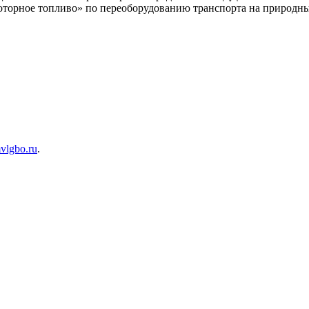
оторное топливо» по переоборудованию транспорта на природны
lgbo.ru
.