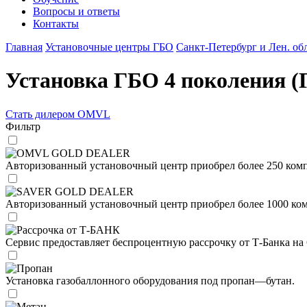
Вопросы и ответы
Контакты
Главная
Установочные центры ГБО
Санкт-Петербург и Лен. об
Установка ГБО 4 поколения (
Стать дилером OMVL
Фильтр
OMVL GOLD DEALER
Авторизованный установочный центр приобрел более 250 комп
SAVER GOLD DEALER
Авторизованный установочный центр приобрел более 1000 ком
Рассрочка от Т-БАНК
Сервис предоставляет беспроцентную рассрочку от Т-Банка на 6
Пропан
Установка газобаллонного оборудования под пропан—бутан.
Метан