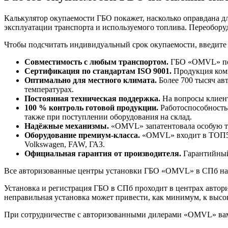
Калькулятор окупаемости ГБО покажет, насколько оправдана дл
эксплуатации транспорта и используемого топлива. Переоборудо
Чтобы подсчитать индивидуальный срок окупаемости, введите 
Совместимость с любым транспортом.
ГБО «OMVL» под
Сертификация по стандартам ISO 9001.
Продукция комп
Оптимально для местного климата.
Более 700 тысяч ав
температурах.
Постоянная техническая поддержка.
На вопросы клиент
100 % контроль готовой продукции.
Работоспособность
также при поступлении оборудования на склад.
Надёжные механизмы.
«OMVL» запатентовала особую те
Оборудование премиум-класса.
«OMVL» входит в ТОП5 пр
Volkswagen, FAW, ГАЗ.
Официальная гарантия от производителя.
Гарантийный 
Все авторизованные центры установки ГБО «OMVL» в СПб на 
Установка и регистрация ГБО в СПб проходит в центрах авто
неправильная установка может привести, как минимум, к высок
При сотрудничестве с авторизованными дилерами «OMVL» вам