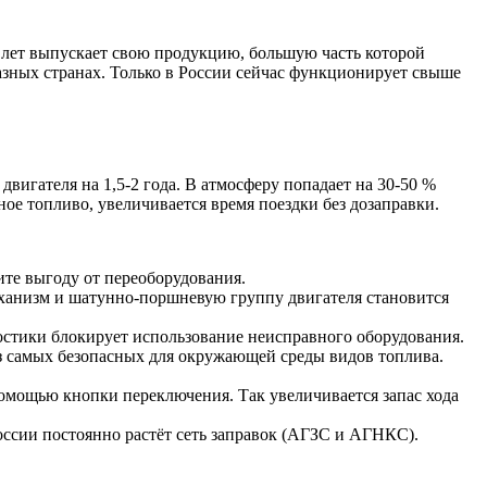
 лет выпускает свою продукцию, большую часть которой
азных странах. Только в России сейчас функционирует свыше
вигателя на 1,5-2 года. В атмосферу попадает на 30-50 %
ное топливо, увеличивается время поездки без дозаправки.
ите выгоду от переоборудования.
механизм и шатунно-поршневую группу двигателя становится
остики блокирует использование неисправного оборудования.
из самых безопасных для окружающей среды видов топлива.
 помощью кнопки переключения. Так увеличивается запас хода
оссии постоянно растёт сеть заправок (АГЗС и АГНКС).