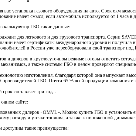
я вас установка газового оборудования на авто. Срок окупаемос
вание имеет смысл, если автомобиль используется от 1 часа в д
в калькулятор ГБО такие данные:
ходит для легкового и для грузового транспорта. Серии SAV
ании имеет сертификаты международного уровня и получила в
толюбителей в России уже переоборудовали свой транспорт под
ов и дилеров в круглосуточном режиме готовы ответить сотруд
 механизмов, а также системы ГБО в целом проверяют специали
хнологию изготовления, благодаря которой она выпускает выс
оизводителей ГБО. Почти 65 % всей продукции компания изготав
срок составляет три года.
одном сайте:
ризованных дилеров «OMVL». Можно купить ГБО и установить ег
ому расходу и утечке топлива, а также к пониженной динамике 
 доступны такие преимущества: