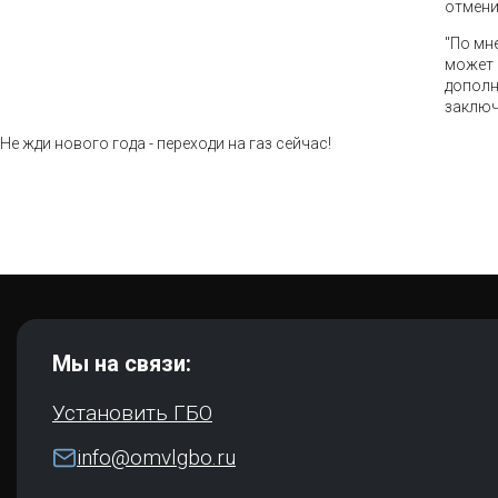
отмени
"По мн
может 
дополн
заключ
Не жди нового года - переходи на газ сейчас!
Мы на связи:
Установить ГБО
info@omvlgbo.ru