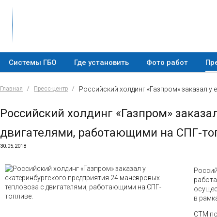
Системы ГБО
Где установить
Фото работ
Пр
Главная
Пресс-центр
Российский холдинг «Газпром» заказал у 
Российский холдинг «Газпром» заказа
двигателями, работающими на СПГ-то
30.05.2018
Россий
работа
осущес
в рамк
СТМ по