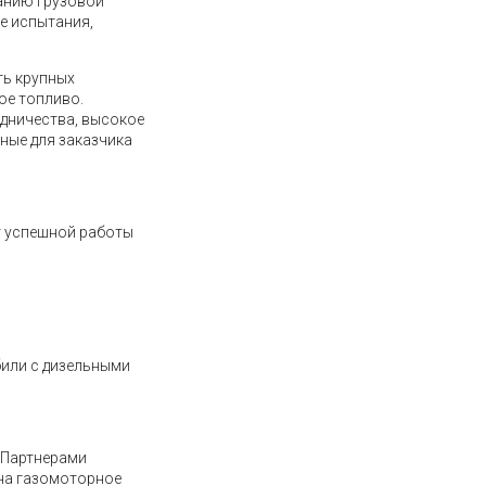
анию грузовой
е испытания,
ть крупных
ое топливо.
удничества, высокое
ные для заказчика
т успешной работы
били с дизельными
 Партнерами
 на газомоторное