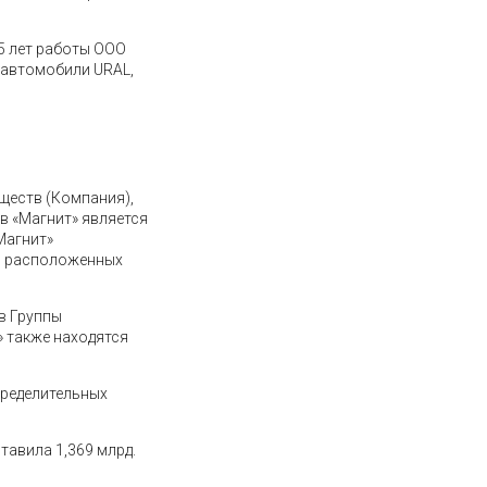
5 лет работы ООО
е автомобили URAL,
ществ (Компания),
в «Магнит» является
Магнит»
и, расположенных
в Группы
 также находятся
пределительных
тавила 1,369 млрд.