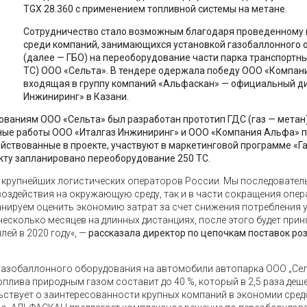
TGX 28.360 с применением топливной системы на метане.
Сотрудничество стало возможным благодаря проведенному в
среди компаний, занимающихся установкой газобаллонного 
(далее — ГБО) на переоборудование части парка транспортны
ТС) ООО «Cельта». В тендере одержала победу ООО «Компан
входящая в группу компаний «Альфаскан» — официальный ди
Инжиниринг» в Казани.
бованиям ООО «Сельта» был разработан прототип ГДС (газ — мета
жные работы OOO «Италгаз Инжиниринг» и ООО «Компания Альфа» 
действованные в проекте, участвуют в маркетинговой программе «Г
екту запланировано переоборудование 250 ТС.
 из крупнейших логистических операторов России. Мы последовате
воздействия на окружающую среду, так и в части сокращения опе
ланируем оценить экономию затрат за счет снижения потребления
есколько месяцев на длинных дистанциях, после этого будет при
ей в 2020 году«, —
рассказала директор по цепочкам поставок ро
газобаллонного оборудования на автомобили автопарка ООО „Cель
плива природным газом составит до 40 %, который в 2,5 раза деш
ьствует о заинтересованности крупных компаний в экономии сред