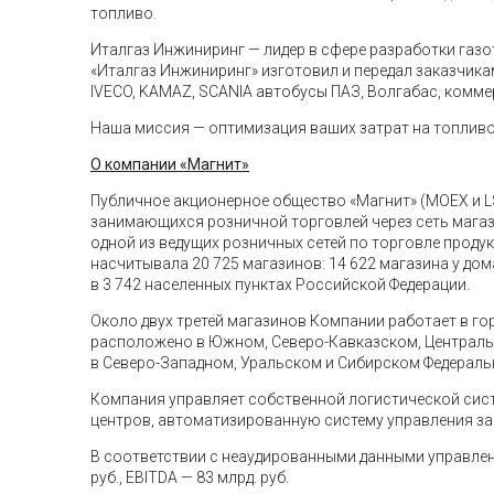
топливо.
Италгаз Инжиниринг — лидер в сфере разработки газо
«Италгаз Инжиниринг» изготовил и передал заказчика
IVECO, KAMAZ, SCANIA автобусы ПАЗ, Волгабас, коммер
Наша миссия — оптимизация ваших затрат на топливо 
О компании «Магнит»
Публичное акционерное общество «Магнит» (MOEX и L
занимающихся розничной торговлей через сеть магази
одной из ведущих розничных сетей по торговле продук
насчитывала 20 725 магазинов: 14 622 магазина у до
в 3 742 населенных пунктах Российской Федерации.
Около двух третей магазинов Компании работает в го
расположено в Южном, Северо-Кавказском, Центральн
в Северо-Западном, Уральском и Сибирском Федераль
Компания управляет собственной логистической сист
центров, автоматизированную систему управления за
В соответствии с неаудированными данными управленч
руб., EBITDA — 83 млрд. руб.