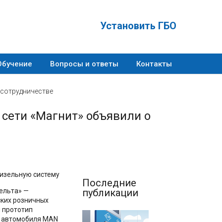
Установить ГБО
Обучение
Вопросы и ответы
Контакты
 сотрудничестве
сети «Магнит» объявили о
дизельную систему
Последние
Cельта» —
публикации
ских розничных
 прототип
о автомобиля MAN