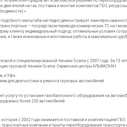
иво. АЛЬФАСКАН предлагает комплексное решение по переоборудов
х двигателей на газ, поставка и монтаж комплектов ГБО, ресурсны
бходимости).»
 подобного масштаба наглядно демонстрирует заинтересованнос
 транспортных — посредством перевода коммерческих ТС на газов
ждому клиенту индивидуальный подход: оптимальные условия сотр
ия, а также инженерные и монтажные работы в максимально удоб
овой и специализированной техники Scania с 2007 года. За 13 ле
щик грузовой техники Scania. Сервисные центры АЛЬФАСКАН:
мь и Уфа.
ем для диагностики и ремонта грузовых автомобилей.
ет услугу по установке газобаллонного оборудования на автомо
орудовано более 230 автомобилей.
 которая с 2002 года занимается поставкой и комплектацией ГБО.
, транспортные компании и пункты переоборудования транспорта