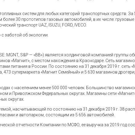
топливных систем для любых категорий транспортных средств. За 
м более 30 прототипов газовых автомобилей, в их числе: грузовы
ческий транспорт UAZ, ISUZU, FORD, IVECO.
с заботой об экологии.
SE: MGNT, S&P — «BB») является холдинговой компанией группы об
нов «Магнит», с местом нахождения в Краснодаре. Сеть магазино
тами питания в России. По состоянию на 31 декабря 2019 г. сеть «
ма, 473 супермаркета «Магнит Семейный» и 5 630 магазинов дрогер
родах с населением менее 500 000 человек. Большинство магазино
ом и Приволжском Федеральных округах. Магазины сети «Магнит»
ных округах.
емой, насчитывающей по состоянию на 31 декабря 2019 г. 38 рас
пасами и автопарком, состоящим из 5 656 автомобилей.
еской отчетности Компании по МСФО, ее выручка за 2019 год сос