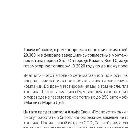
Таким образом, в рамках проекта по техническим тре
28.360, и в феврале завершились совместные монта
прототипа первых 3-х ТС в городе Казань. Все ТС, за
газомоторное топливо»*. В 2020 году по данному про
«Магнит» — это не только сеть магазинов, но и один
направление цепочек поставок как в части снижения 
компании. Во время тестирования мы, в том числе, п
топлива. Тестовые машины будут эксплуатироваться н
о переводе на газомоторное топливо до 250 автомобил
«Магнит» Марья Дей.
Цитата представителя АльфаСкан:
«После установки 
смогут работать в битопливном режиме, замещение то
топлива. Проявленный интерес ООО „Cельта“ свидетел