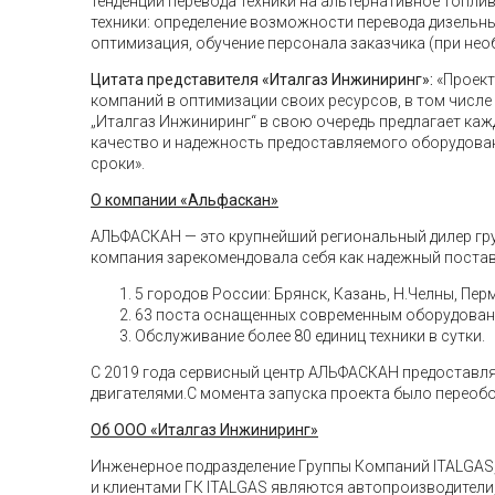
тенденции перевода техники на альтернативное топл
техники: определение возможности перевода дизельны
оптимизация, обучение персонала заказчика (при нео
Цитата представителя «Италгаз Инжиниринг»:
«Проект
компаний в оптимизации своих ресурсов, в том числе
„Италгаз Инжиниринг“ в свою очередь предлагает ка
качество и надежность предоставляемого оборудован
сроки».
О компании «Альфаскан»
АЛЬФАСКАН — это крупнейший региональный дилер груз
компания зарекомендовала себя как надежный постав
5 городов России: Брянск, Казань, Н.Челны, Пер
63 поста оснащенных современным оборудовани
Обслуживание более 80 единиц техники в сутки.
С 2019 года сервисный центр АЛЬФАСКАН предоставля
двигателями.С момента запуска проекта было переоб
Об ООО «Италгаз Инжиниринг»
Инженерное подразделение Группы Компаний ITALGAS,
и клиентами ГК ITALGAS являются автопроизводители