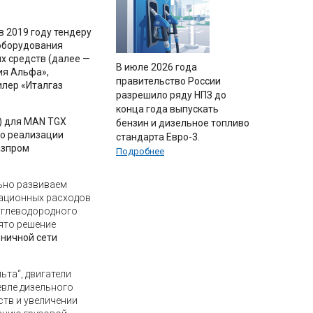
 2019 году тендеру
оборудования
х средств (далее —
В июле 2026 года
ия Альфа»,
правительство России
лер «Италгаз
разрешило ряду НПЗ до
конца года выпускать
н) для MAN TGX
бензин и дизельное топливо
по реализации
стандарта Евро-3.
азпром
Подробнее
льно развиваем
рационных расходов
 углеводородного
нято решение
зничной сети
та“, двигатели
евле дизельного
ств и увеличении