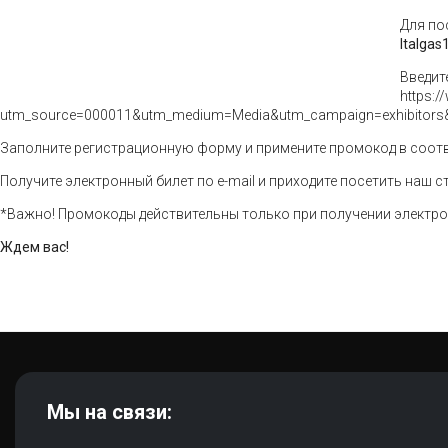
Для по
Italgas
Введит
https:/
utm_source=000011&utm_medium=Media&utm_campaign=exhibitors
Заполните регистрационную форму и примените промокод в соот
Получите электронный билет по e-mail и приходите посетить наш ст
*Важно! Промокоды действительны только при получении электрон
Ждем вас!
Мы на связи: