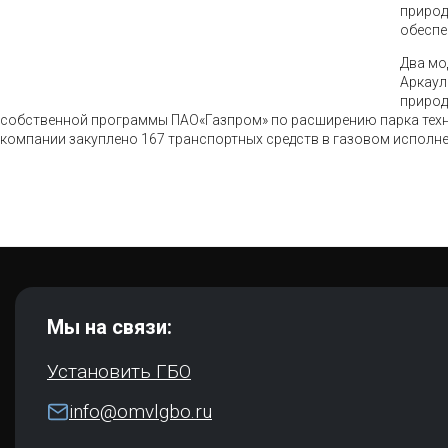
природ
обеспе
Два мо
Аркаул
природ
собственной программы ПАО«Газпром» по расширению парка техни
компании закуплено 167 транспортных средств в газовом исполне
Мы на связи:
Установить ГБО
info@omvlgbo.ru