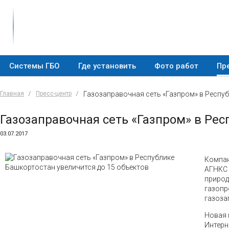
Системы ГБО
Где установить
Фото работ
Пр
Главная
Пресс-центр
Газозаправочная сеть «Газпром» в Респуб
Газозаправочная сеть «Газпром» в Рес
03.07.2017
Компан
АГНКС 
природ
газопр
газоза
Новая 
Интерн