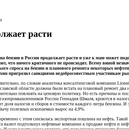
и
олжает расти
на бензин в России продолжает расти и уже к маю может под
ют, что ничего критичного не происходит. Всему виной незн
кого спроса на бензин и планового ремонта некоторых неф
ин пригрозил санкциями недобросовестным участникам рынка
вительно, по словам аналитика консалтинговой компании Lionsto
славской области должны были встать на плановый ремонт два 
чительно повлиять на ценовую политику. Но есть причины и по
газопромышленников России Геннадия Шмаля, кроются в налого
т доля налогов и сборов в стоимости каждого литра бензина. И э
бычу полезных ископаемых вырос на 4,9%.
ременно с этим снизилась экспортная пошлина на нефть. Такой 
та валют подтолкнул нефтяные компании к продаже нефти и неф