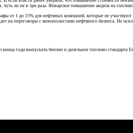
. И если власти ранее уверяли, что повышение стоимости бензи
, чуть ли не в три раза. Январское повышение акциза на топливо 
фы от 1 до 15% для нефтяных компаний, которые не участвуют 
ет на переговоры с монополистами нефтяного бизнеса. Не исклю
 конца года выпускать бензин и дизельное топливо стандарта Ев