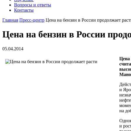
Вопросы и ответы
Контакты
Главная
Пресс-центр
Цена на бензин в России продолжает раст
Цена на бензин в России прод
05.04.2014
Цена 
счита
высо
Манох
Дейст
и Яро
незна
нефте
момен
на до
Однов
и рос