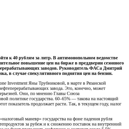
ойти к 40 рублям за литр. В антимонопольном ведомстве
ачительное повышение цен на бирже в преддверии сезонного
теперерабатывающих заводов. Руководитель ФАСа Дмитрий
, в случае спекулятивного поднятия цен на бензин.
ne Investment Яны Трубниковой, в марте в Рязанской
нефтеперерабатывающих завода. Это, конечно, может
серьезней. Они, по мнению Главы Союза
вой политике государства. 60–65% — такова на настоящий
тот показатель продолжает расти. Так, в текущем году, налог
«налоговый маневр» государства на фоне падения рубля
тепродуктов за рубеж и к снижению поставок на внутренний