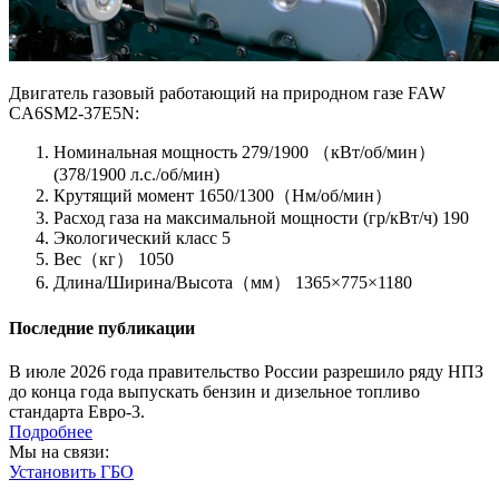
Двигатель газовый работающий на природном газе FAW
CA6SM2-37E5N:
Номинальная мощность 279/1900 （кВт/об/мин）
(378/1900 л.с./об/мин)
Крутящий момент 1650/1300（Нм/об/мин）
Расход газа на максимальной мощности (гр/кВт/ч) 190
Экологический класс 5
Вес（кг） 1050
Длина/Ширина/Высота（мм） 1365×775×1180
Последние публикации
В июле 2026 года правительство России разрешило ряду НПЗ
до конца года выпускать бензин и дизельное топливо
стандарта Евро-3.
Подробнее
Мы на связи:
Установить ГБО