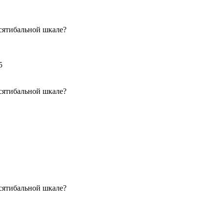
сятибальной шкале?
5
сятибальной шкале?
сятибальной шкале?