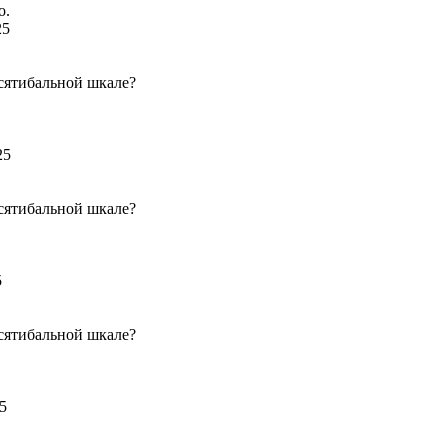
о.
25
сятибальной шкале?
25
сятибальной шкале?
5
сятибальной шкале?
5