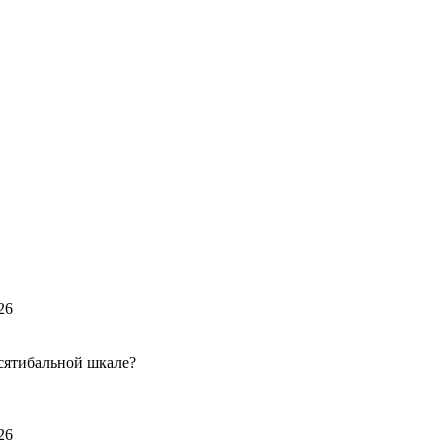
26
сятибальной шкале?
26