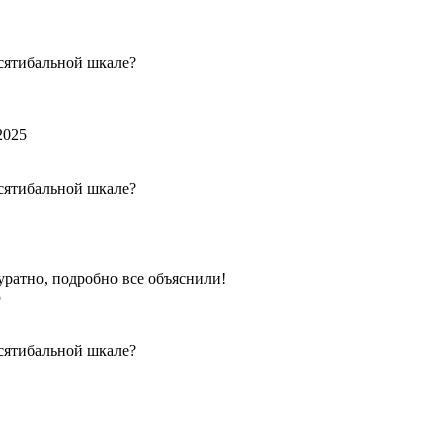
сятибальной шкале?
2025
сятибальной шкале?
ратно, подробно все объяснили!
5
сятибальной шкале?