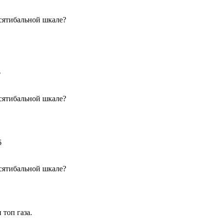
сятибальной шкале?
6
сятибальной шкале?
6
сятибальной шкале?
топ газа.