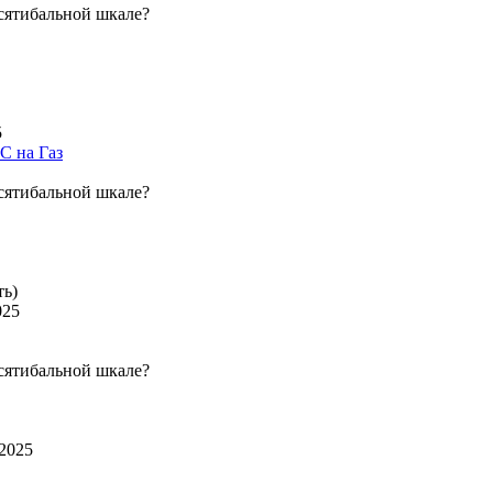
сятибальной шкале?
5
С на Газ
сятибальной шкале?
ть)
025
сятибальной шкале?
.2025