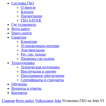
Системы ГБО
О бренде
Каталог
Презентации
ГБО SAVER
Где установить
Фото работ
Пресс-центр
Гарантия
Клиентам
Установочным центрам
Документация
Рег. гар. талона
Проверка гар.талона
Техподдержка
Техническая поддержка
Инструкции и прочее
Программное обеспечение
Сертификаты и стандарты
Обучение
Вопросы и ответы
Контакты
Главная
Фото работ
Volkswagen
Jetta
Установка ГБО на Jetta VI