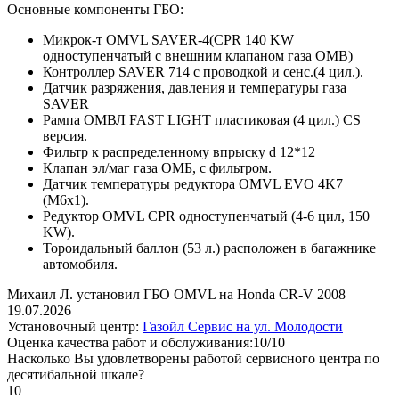
Основные компоненты ГБО:
Микрок-т OMVL SAVER-4(CPR 140 KW
одноступенчатый с внешним клапаном газа OMB)
Контроллер SAVER 714 с проводкой и сенс.(4 цил.).
Датчик разряжения, давления и температуры газа
SAVER
Рампа ОМВЛ FAST LIGHT пластиковая (4 цил.) CS
версия.
Фильтр к распределенному впрыску d 12*12
Клапан эл/маг газа ОМБ, с фильтром.
Датчик температуры редуктора OMVL EVO 4K7
(M6х1).
Редуктор OMVL CPR одноступенчатый (4-6 цил, 150
KW).
Тороидальный баллон (53 л.) расположен в багажнике
автомобиля.
Михаил Л. установил ГБО OMVL на Honda CR-V 2008
19.07.2026
Установочный центр:
Газойл Сервис на ул. Молодости
Оценка качества работ и обслуживания:10/10
Насколько Вы удовлетворены работой сервисного центра по
десятибальной шкале?
10