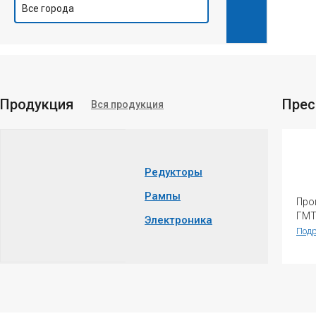
Все города
Продукция
Прес
Вся продукция
Редукторы
Рампы
Про
ГМТ 
Электроника
Подр